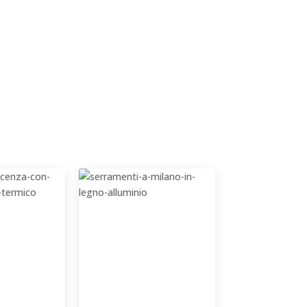
termico
almente nella muratura