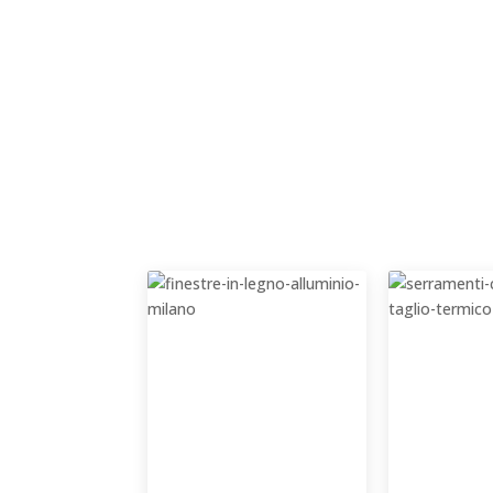
profili da
80mm
tripla guarni