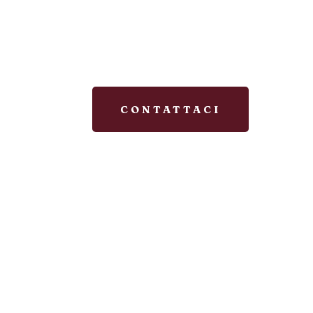
finestra:
freschezza e luminosità
Contatta MAG
preventivi gratuiti
Milano, Piac
CONTATTACI
infissi in legno-alluminio