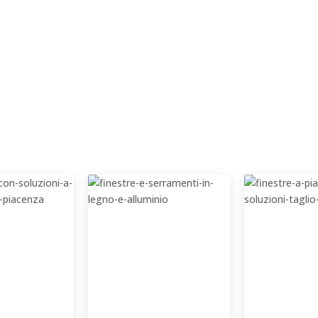
isolamento 
zione
alta protezione da aria, acqua e vento
ante fino a 160kg,
telaio può essere inserito tot