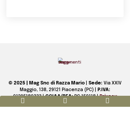
© 2025 | Mag Snc di Razza Mario
|
Sede:
Via XXIV
Maggio, 138, 29121 Piacenza (PC)
|
P.IVA:
01295180333
|
CCIAA/REA:
PC 150118
|
Privacy



policy
–
Preferenze cookie